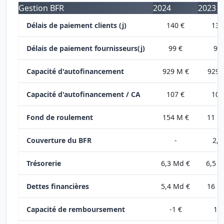
Gestion BFR
2024
2023
Délais de paiement clients (j)
140 €
139
Délais de paiement fournisseurs(j)
99 €
96 
Capacité d'autofinancement
929 M €
929 
Capacité d'autofinancement / CA
107 €
107
Fond de roulement
154 M €
11 M
Couverture du BFR
-
2,5
Trésorerie
6,3 Md €
6,5 
Dettes financières
5,4 Md €
16 M
Capacité de remboursement
-1 €
10 