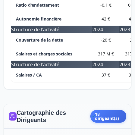
Ratio d'endettement
-0,1 €
0,7
Autonomie financière
42 €
42 
Structure de l'activité
2024
2023
Couverture de la dette
-20 €
2 
Salaires et charges sociales
317 M €
317 
Structure de l'activité
2024
2023
Salaires / CA
37 €
37 
Cartographie des
18
dirigeant(s)
Dirigeants