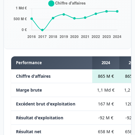
Performance
2024
202
Chiffre d'affaires
865 M €
865 
Marge brute
1,1 Md €
1,2 
Excédent brut d'exploitation
167 M €
120 
Résultat d'exploitation
-92 M €
-92 
Résultat net
658 M €
658 