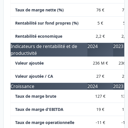
Taux de marge nette (%)
76 €
76 
Rentabilité sur fond propres (%)
5 €
5 
Rentabilité economique
2,2 €
2,1
Indicateurs de rentabilité et de
2024
2023
productivité
Valeur ajoutée
236 M €
236 
Valeur ajoutée / CA
27 €
27 
Croissance
2024
2023
Taux de marge brute
127 €
135
Taux de marge d'EBITDA
19 €
14 
Taux de marge operationnelle
-11 €
-11