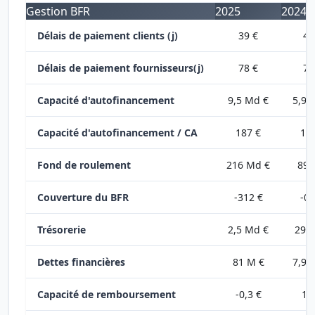
Gestion BFR
2025
2024
Délais de paiement clients (j)
39 €
41
Délais de paiement fournisseurs(j)
78 €
70
Capacité d'autofinancement
9,5 Md €
5,9 
Capacité d'autofinancement / CA
187 €
12
Fond de roulement
216 Md €
89 
Couverture du BFR
-312 €
-0,
Trésorerie
2,5 Md €
291
Dettes financières
81 M €
7,9 
Capacité de remboursement
-0,3 €
1,