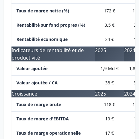
Taux de marge nette (%)
172 €
11
Rentabilité sur fond propres (%)
3,5 €
28
Rentabilité economique
24 €
19
Indicateurs de rentabilité et de
2025
2024
productivité
Valeur ajoutée
1,9 Md €
1,8 
Valeur ajoutée / CA
38 €
36
Croissance
2025
2024
Taux de marge brute
118 €
11
Taux de marge d'EBITDA
19 €
19
Taux de marge operationnelle
17 €
18