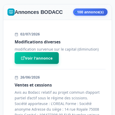
Type : CC
13/05/2026
Premium
PV ayant décidé et
Annonces BODACC
100 annonce(s)
constaté la modification
L'OREAL
Fermé
Premium
enregistrée, certifié
Clôture : 31/12/2019
SIRET: 63201210000376
conforme par le
02/07/2026
Dépôt : 28/07/2020
représentant légal
11 Rue Klock 92110 Clichy
Modifications diverses
Type : CC
Créé le
-
modification survenue sur le capital (diminution)
13/05/2026
Premium
Voir l'annonce
Kbis
SIRENE
RNE
L'OREAL
Copie des statuts mis à
Premium
jour
Clôture : 31/12/2018
Dépôt : 21/05/2019
26/06/2026
Fermé
Type : CC
Ventes et cessions
12/05/2026
SIRET: 63201210000400
Premium
Avis au Bodacc relatif au projet commun d’apport
Procès verbal de décision
22 Rue De Stalingrad 31000 Toulouse
partiel d’actif sous le régime des scissions.
d'assemblée générale
L'OREAL
Créé le
Premium
Société apporteuse : L'OREAL Forme : Société
actant le principe d'une
-
anonyme Adresse du siège : 14 rue Royale 75008
Clôture : 31/12/2017
réduction de capital.
Paris Capital : 106477308.00 EUR Numéro unique