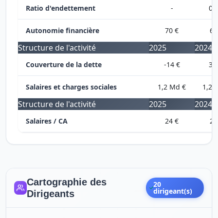
Ratio d'endettement
-
0,
Autonomie financière
70 €
68
Structure de l'activité
2025
2024
Couverture de la dette
-14 €
3,
Salaires et charges sociales
1,2 Md €
1,2 
Structure de l'activité
2025
2024
Salaires / CA
24 €
24
Cartographie des
20
dirigeant(s)
Dirigeants