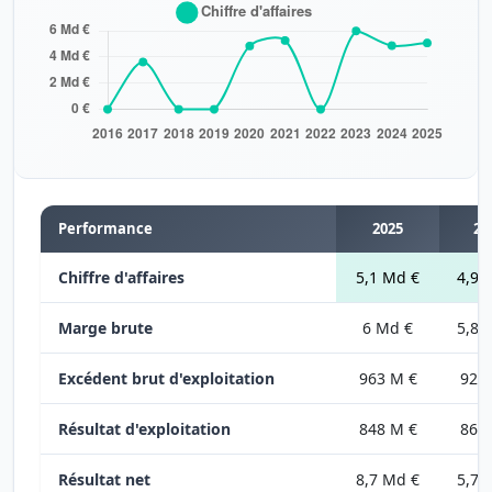
Performance
2025
20
Chiffre d'affaires
5,1 Md €
4,9 
Marge brute
6 Md €
5,8 
Excédent brut d'exploitation
963 M €
921
Résultat d'exploitation
848 M €
860
Résultat net
8,7 Md €
5,7 